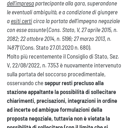
dell’impresa
partecipante alla gara, superandone
le eventuali ambiguità, e a condizione di giungere
a
esiti certi
circa la portata dell’impegno negoziale
con esse assunte
(
Cons. Stato, V, 27 aprile 2015, n.
2082; 22 ottobre 2014, n. 5196; 27 marzo 2013, n.
1487
)” (Cons. Stato 27.01.2020 n. 680).
Molto più recentemente il Consiglio di Stato, Sez.
V, 22/08/2022, n. 7353 è nuovamente intervenuto
sulla portata del soccorso procedimentale,
osservando che
seppur resti precluso alla
stazione appaltante la possibilità di sollecitare
chiarimenti, precisazioni, integrazioni in ordine
ad incerte od ambigue formulazioni della
proposta negoziale, tuttavia non è vietata la
possibilità di sollecitare (con il limite che si