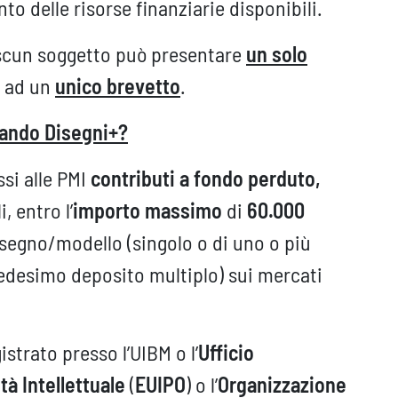
to delle risorse finanziarie disponibili.
ascun soggetto può presentare
un solo
o ad un
unico brevetto
.
 bando Disegni+?
si alle PMI
contributi a fondo perduto,
, entro l’
importo massimo
di
60.000
disegno/modello (singolo o di uno o più
edesimo deposito multiplo) sui mercati
strato presso l’UIBM o l’
Ufficio
tà Intellettuale
(
EUIPO
) o l’
Organizzazione