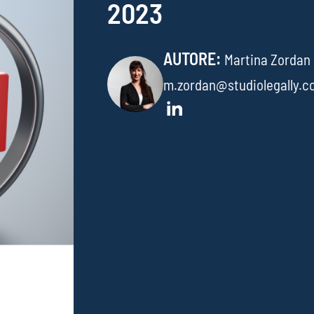
2023
AUTORE:
Martina Zordan
m.zordan@studiolegally.