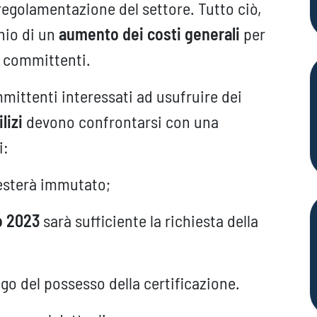
a regolamentazione del settore. Tutto ciò,
hio di un
aumento dei
costi generali
per
i committenti.
mmittenti interessati ad usufruire dei
ilizi
devono confrontarsi con una
i:
resterà immutato;
o 2023
sarà sufficiente la richiesta della
igo del possesso della certificazione.