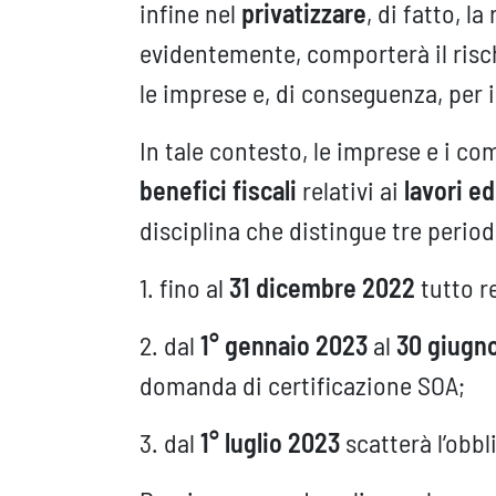
infine nel
privatizzare
, di fatto, l
evidentemente, comporterà il risc
le imprese e, di conseguenza, per 
In tale contesto, le imprese e i co
benefici fiscali
relativi ai
lavori ed
disciplina che distingue tre period
1. fino al
31 dicembre 2022
tutto 
2. dal
1° gennaio 2023
al
30 giugn
domanda di certificazione SOA;
3. dal
1° luglio 2023
scatterà l’obbl