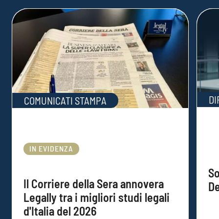
DI
COMUNICATI STAMPA
IN EVIDENZA
So
Il Corriere della Sera annovera
De
Legally tra i migliori studi legali
d'Italia del 2026