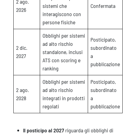
2 ago.
sistemi che
Confermata
2026
interagiscono con
persone fisiche
Obblighi per sistemi
Posticipato,
ad alto rischio
2 dic.
subordinato
standalone, inclusi
2027
a
ATS con scoring e
pubblicazione
ranking
Obblighi per sistemi
Posticipato,
2 ago.
ad alto rischio
subordinato
2028
integrati in prodotti
a
regolati
pubblicazione
Il posticipo al 2027
riguarda gli obblighi di